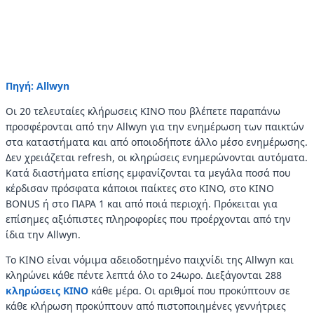
Πηγή: Allwyn
Οι 20 τελευταίες κλήρωσεις ΚΙΝΟ που βλέπετε παραπάνω
προσφέρονται από την Allwyn για την ενημέρωση των παικτών
στα καταστήματα και από οποιοδήποτε άλλο μέσο ενημέρωσης.
Δεν χρειάζεται refresh, οι κληρώσεις ενημερώνονται αυτόματα.
Κατά διαστήματα επίσης εμφανίζονται τα μεγάλα ποσά που
κέρδισαν πρόσφατα κάποιοι παίκτες στο ΚΙΝΟ, στο KINO
BONUS ή στο ΠΑΡΑ 1 και από ποιά περιοχή. Πρόκειται για
επίσημες αξιόπιστες πληροφορίες που προέρχονται από την
ίδια την Allwyn.
Το ΚΙΝΟ είναι νόμιμα αδειοδοτημένο παιχνίδι της Allwyn και
κληρώνει κάθε πέντε λεπτά όλο το 24ωρο. Διεξάγονται 288
κληρώσεις ΚΙΝΟ
κάθε μέρα. Οι αριθμοί που προκύπτουν σε
κάθε κλήρωση προκύπτουν από πιστοποιημένες γεννήτριες