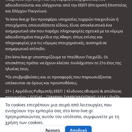
αδειοδοτούνται και ελέγχονται από την ΕΕΕΠ (Επιτροπή Εποπτείας
και Ελέγχου Παιγνίων).
Το kino-live.gr δεν προσφέρει υπηρεσίες τυχερών παιχνιδιών ή
στοιχήματα, οποιουδήποτε είδους. Είναι αποκλειστικά ένα
ενημερωτικό site που παρέχει πληροφορίες σχετικά με τα νόμιμα
αδειοδοτημένα παιχνίδια της Allwyn, όπως επίσης και
πληροφορίες για τις νόμιμες στοιχηματικές, αυστηρά σε
ενημερωτικό επίπεδο.
Στο kino-live.gr υποστηρίζουμε το Yπεύθυνο Παιχνίδι. Οι
επισκέπτες πρέπει να έχουν κλείσει τουλάχιστον το 21ο έτος της
ηλικίας τους.
*Οι επιβραβεύσεις και οι προσφορές που παρουσιάζονται
υπόκεινται σε όρους και προϋποθέσεις.
21+ | Αρμόδιος Ρυθμιστής ΕΕΕΠ | Κίνδυνος εθισμού & απώλειας
περιουσίας | ΕΟΠΑΕ – ΓΡΑΜΜΗ ΣΥΜΒΟΥΛΕΥΤΙΚΗΣ: 1114 | Παίξε
Υπεύθυνα.
Τα cookies επιτρέπουν μια σειρά από λειτουργίες που
ενισχύουν την εμπειρία σας στο kino-live.gr.
© kino-20.gr
Χρησιμοποιώντας αυτόν τον ιστότοπο, συμφωνείτε με τη
Όροι χρήσης
Cookies
Παίξε Υπεύθυνα
Επικοινωνία
χρήση των cookies.
Άρνηση
Αποδοχή